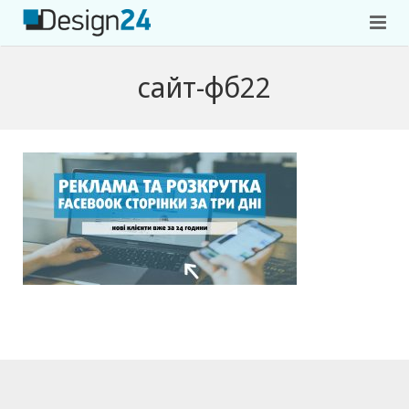
Головна
сайт-фб22
Портфоліо
Контакти